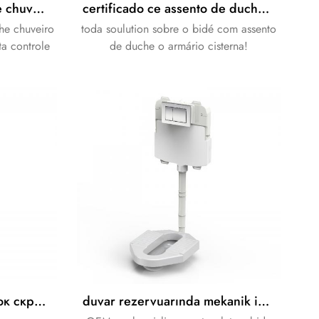
certificado ce assento de chuveiro ducha japonesa bidê assento de sanita
certificado ce assento de duche douche com cisterna de gabinete
he chuveiro
toda soulution sobre o bidé com assento
ta controle
de duche o armário cisterna!
z, e função
.
OEM механический бачок скрытого монтажа скрытого монтажа
duvar rezervuarında mekanik ince gömme rezervuar