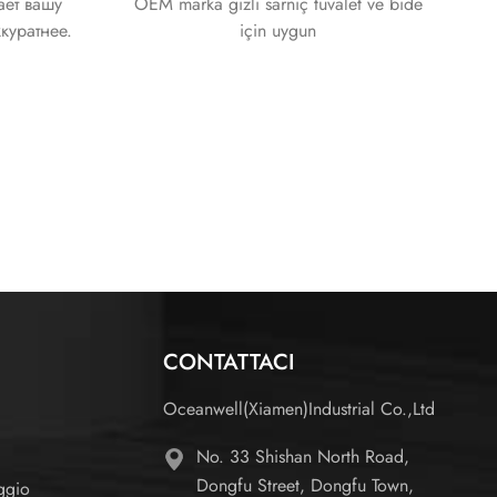
ает вашу
OEM marka gizli sarnıç tuvalet ve bide
куратнее.
için uygun
CONTATTACI
Oceanwell(Xiamen)Industrial Co.,Ltd
No. 33 Shishan North Road,
Dongfu Street, Dongfu Town,
ggio