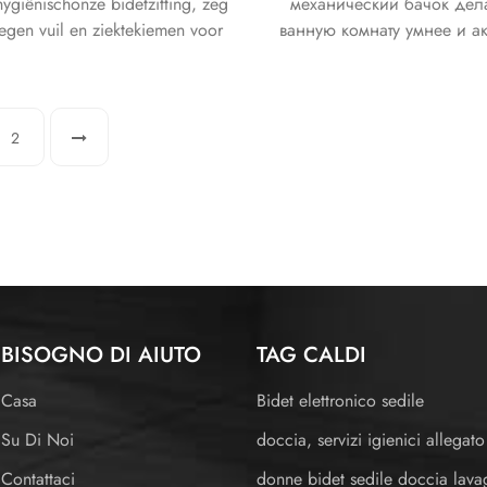
hygiënischonze bidetzitting, zeg
механический бачок дел
egen vuil en ziektekiemen voor
ванную комнату умнее и ак
altijd.
2
BISOGNO DI AIUTO
TAG CALDI
Casa
Bidet elettronico sedile
Su Di Noi
doccia, servizi igienici allegato
Contattaci
donne bidet sedile doccia lava