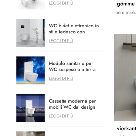
Agedcare Disabili
LEGGI DI PIÙ
assistenza sanitaria
oem marka
WC bidet elettronico in
stile tedesco con
opzione sistema di
LEGGI DI PIÙ
scarico a parete
Modulo sanitario per
WC sospeso o a terra
LEGGI DI PIÙ
Cassetta moderna per
mobili WC dal design
pulito e ordinato
LEGGI DI PIÙ