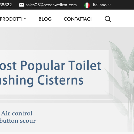
38522
sales08@oceanwellxm.com
Italiano
PRODOTTI
BLOG
CONTATTACI
English
français
Deutsch
русский
español
português
Nederlands
العربية