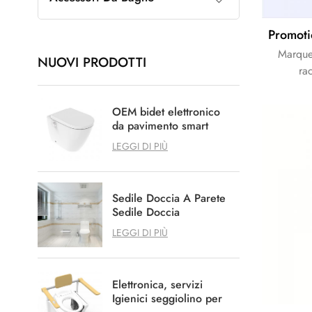
Marque
NUOVI PRODOTTI
ra
OEM bidet elettronico
da pavimento smart
shower bidet
LEGGI DI PIÙ
Sedile Doccia A Parete
Sedile Doccia
Antigraffio Spa
LEGGI DI PIÙ
Elettronica, servizi
Igienici seggiolino per