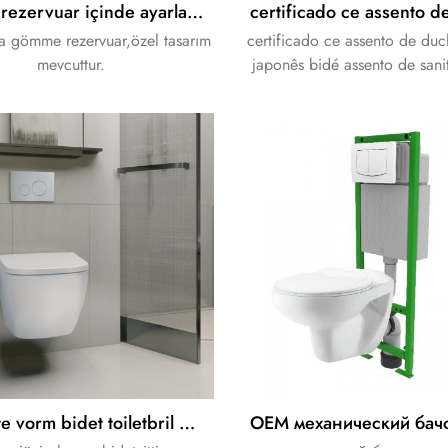
gömme rezervuar içinde ayarlanabilir çift boşaltma vanası
 gömme rezervuar,özel tasarım
certificado ce assento de duc
mevcuttur.
japonês bidé assento de sani
remoto lavagem, noite led lu
de descalcificação
vierkante vorm bidet toiletbril met in de muur stortbak