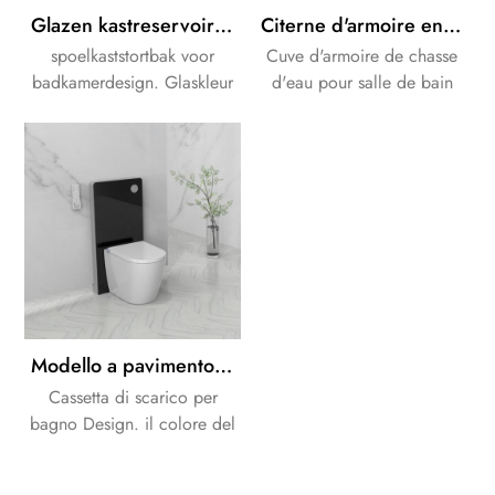
Glazen kastreservoirs Witte kleur Pneumatische spoelverchroomde knop
Citerne d'armoire en verre de couleur noire et blanche à double rinçage puissant
spoelkaststortbak voor
Cuve d'armoire de chasse
badkamerdesign. Glaskleur
d'eau pour salle de bain
is beschikbaar voor wit of
Design. La couleur du verre
zwart.
est disponible pour le blanc
ou le noir.
Modello a pavimento con cassetta di sicurezza per armadietto in vetro potente e potente
Cassetta di scarico per
bagno Design. il colore del
vetro è disponibile per
bianco o nero.