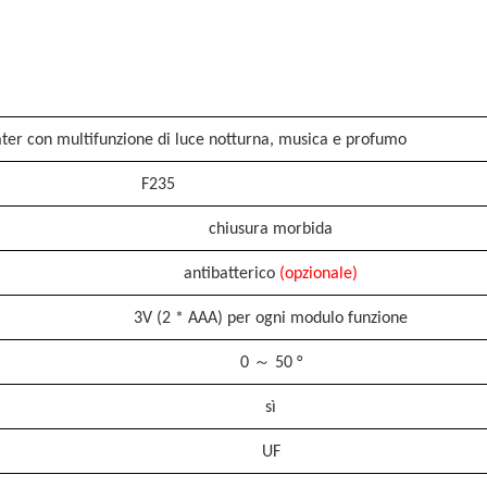
ater con multifunzione di luce notturna, musica e profumo
F235
chiusura morbida
antibatterico
(opzionale)
3V (2
*
AAA) per ogni modulo funzione
0
～
50 °
sì
UF