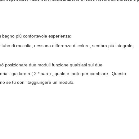
u bagno più confortevole esperienza;
il tubo di raccolta, nessuna differenza di colore, sembra più integrale;
;
uò posizionare due moduli funzione qualsiasi sui due
eria
-
guidare
n (
2
*
aaa
)
,
quale è
facile
per cambiare
. Questo
no se tu
don
’
t
aggiungere un modulo.