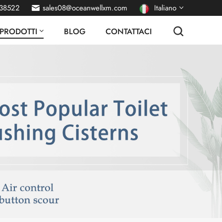
38522
sales08@oceanwellxm.com
Italiano
PRODOTTI
BLOG
CONTATTACI
English
français
Deutsch
русский
español
português
Nederlands
العربية