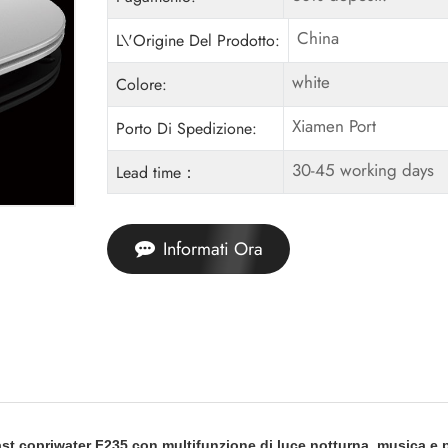
China
L\'Origine Del Prodotto:
white
Colore:
Xiamen Port
Porto Di Spedizione:
30-45 working days
Lead time：
Informati Ora
st copriwater F235 con multifunzione di luce notturna, musica e