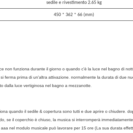
sedile e rivestimento 2.65 kg
450 * 362 * 66 (mm)
luce non funziona
durante il giorno o
quando c'è la luce
nel bagno
di not
si ferma prima di un'altra attivazione. normalmente
la durata di due nu
to dalla luce vertiginosa nel bagno a mezzanotte.
ziona quando il sedile & copertura sono
tutti e due
aprire o chiudere. do
do, se il coperchio è chiuso, la musica si interromperà immediatamente
e aaa
nel modulo musicale
può
lavorare per 15 ore
(La sua durata effett