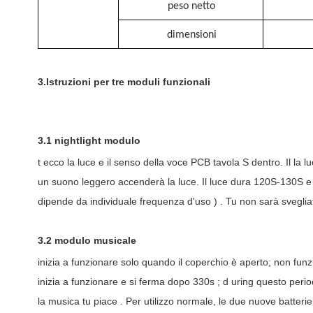
peso netto
dimensioni
3.Istruzioni per tre moduli funzionali
3.1 nightlight modulo
t
ecco la luce e il senso della voce PCB tavola
S
dentro. Il la 
un suono leggero
accenderà la luce. Il luce dura 120S-130S e 
dipende da
individuale
frequenza d'uso
)
. Tu non sarà sveglia
3.2 modulo musicale
inizia a funzionare solo quando il coperchio è aperto; non fun
inizia a funzionare e si ferma dopo
330s
;
d
uring questo perio
la musica tu
piace
. Per utilizzo normale, le due nuove batteri