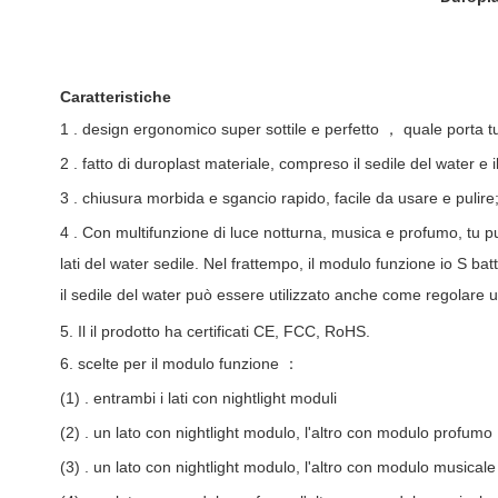
Caratteristiche
1
.
design ergonomico super sottile e perfetto
，
quale porta t
2
.
fatto di duroplast materiale, compreso il sedile del water e 
3
.
chiusura morbida e sgancio rapido, facile da usare e pulire
4
.
Con multifunzione di luce notturna, musica e profumo, tu p
lati del water sedile. Nel frattempo, il modulo funzione
io
S
batt
il sedile del water può essere utilizzato anche come
regolare
u
5. Il il prodotto ha certificati CE, FCC, RoHS.
6.
scelte per il modulo funzione
：
(1)
.
entrambi i lati con nightlight moduli
(2)
.
un lato con nightlight modulo, l'altro con modulo profumo
(3)
.
un lato con nightlight modulo, l'altro con modulo musicale