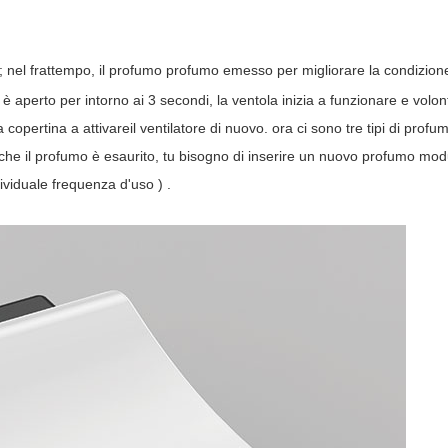
; nel frattempo,
il
profumo
profumo
emesso
per migliorare la condizione
è aperto per
intorno ai 3 secondi, la ventola inizia a funzionare e
volon
a copertina a
attivare
il ventilatore di nuovo. ora ci sono tre tipi di prof
 che il profumo è esaurito, tu
bisogno di
inserire un nuovo profumo modul
ividuale
frequenza d'uso
)
.