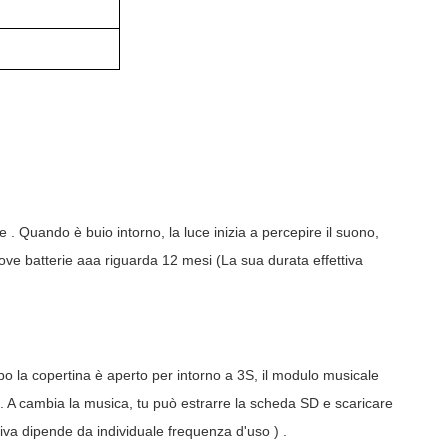
te
. Quando è buio intorno, la luce inizia a percepire il suono,
ove batterie aaa
riguarda
12
mesi
(La sua durata effettiva
po la copertina
è aperto per
intorno a 3S, il modulo musicale
. A cambia la musica, tu può estrarre la scheda SD e scaricare
iva
dipende da
individuale
frequenza d'uso
)
.