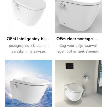
OEM Inteligentny bidet prysznicowy do montażu na podłodze
OEM vloermontage elektronisch bidet Smart douchebidet
pożegnaj się z brudami i
Zeg voor altijd vaarwel
zarazkami na zawsze.
tegen vuil en ziektekiemen.
Bezpiecznie i higieniczne.
Veilig en hygiënisch.