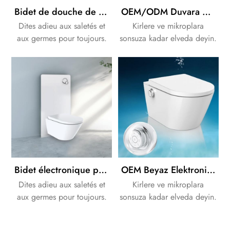
Bidet de douche de toilette intelligent suspendu au mur OEM/ODM
OEM/ODM Duvara Monte Elektronik Bide Akıllı Duş Bidesi
Dites adieu aux saletés et
Kirlere ve mikroplara
aux germes pour toujours.
sonsuza kadar elveda deyin.
Sûr et hygiénique.
Güvenli ve hijyenik.
Bidet électronique personnalisable à montage mural, bidet de douche intelligent sans bouton
OEM Beyaz Elektronik Bide Tuvalet Düğmeli
Dites adieu aux saletés et
Kirlere ve mikroplara
aux germes pour toujours.
sonsuza kadar elveda deyin.
Sûr et hygiénique.
Güvenli ve hijyenik.